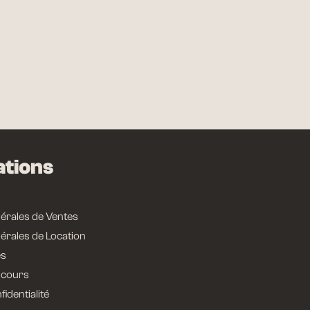
CONTACTER
ations
érales de Ventes
érales de Location
es
ncours
fidentialité