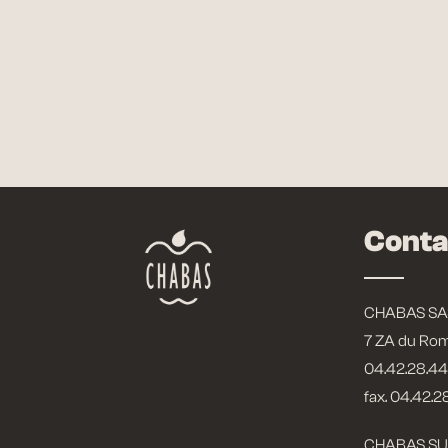
Conta
CHABAS SA
7 ZA du Ro
04.42.28.44
fax. 04.42.2
CHABAS SU