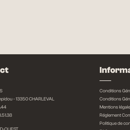
FICHE TECHNIQUE
NOUS 
ct
Inform
S
Conditions Gén
mpidou - 13350 CHARLEVAL
Conditions Gén
.44
Mentions légal
8.51.38
Réglement Co
Politique de con
D-OUEST